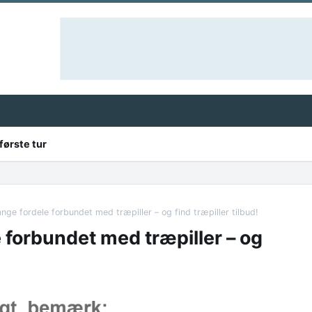
første tur
e fordele forbundet med træpiller – og find træpiller tilbud!
forbundet med træpiller – og