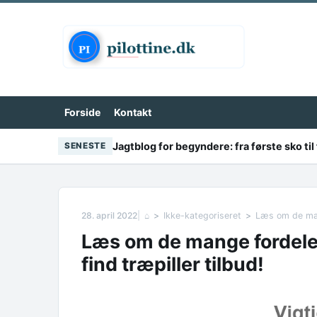
Skip to content
Forside
Kontakt
Jagtblog for begyndere: fra første sko til 
SENESTE
28. april 2022
⌂
Ikke-kategoriseret
Læs om de mang
Læs om de mange fordele 
find træpiller tilbud!