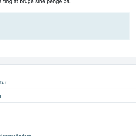
e ting at bruge sine penge på.
 tur
g