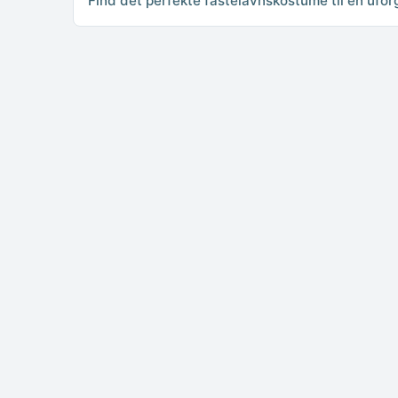
Find det perfekte fastelavnskostume til en ufor